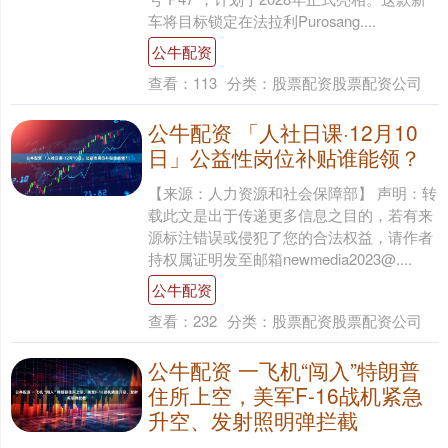
车将目标锁定在法拉利Purosang....
公牛配资
查看：
113
分类：
股票配资股票配资公司
公牛配资 「人社日课·12月10
日」公益性岗位补贴谁能领？
【来源：人力资源和社会保障部】 声明：转
载此文是出于传递更多信息之目的，若有来
源标注错误或侵犯了您的合法权益，请作者
持权属证明发至邮箱newmedia2023@....
公牛配资
查看：
232
分类：
股票配资股票配资公司
公牛配资 一飞机“闯入”特朗普
住所上空，美军F-16战机紧急
升空、发射照明弹拦截