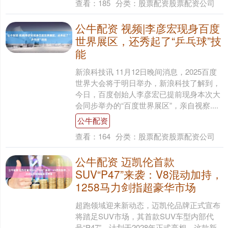
查看：
185
分类：
股票配资股票配资公司
公牛配资 视频|李彦宏现身百度
世界展区，还秀起了“乒乓球”技
能
新浪科技讯 11月12日晚间消息，2025百度
世界大会将于明日举办，新浪科技了解到，
今日，百度创始人李彦宏已提前现身本次大
会同步举办的“百度世界展区”，亲自视察....
公牛配资
查看：
164
分类：
股票配资股票配资公司
公牛配资 迈凯伦首款
SUV“P47”来袭：V8混动加持，
1258马力剑指超豪华市场
超跑领域迎来新动态，迈凯伦品牌正式宣布
将踏足SUV市场，其首款SUV车型内部代
号“P47”，计划于2028年正式亮相。这款新