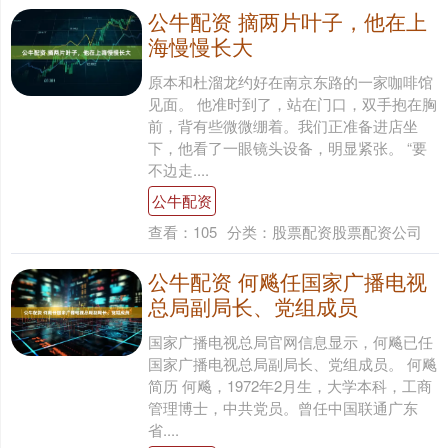
公牛配资 摘两片叶子，他在上
海慢慢长大
原本和杜溜龙约好在南京东路的一家咖啡馆
见面。 他准时到了，站在门口，双手抱在胸
前，背有些微微绷着。我们正准备进店坐
下，他看了一眼镜头设备，明显紧张。 “要
不边走....
公牛配资
查看：
105
分类：
股票配资股票配资公司
公牛配资 何飚任国家广播电视
总局副局长、党组成员
国家广播电视总局官网信息显示，何飚已任
国家广播电视总局副局长、党组成员。 何飚
简历 何飚，1972年2月生，大学本科，工商
管理博士，中共党员。曾任中国联通广东
省....