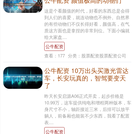
公牛配资 颜值极高的动物们
这是个看颜值的时代，好看的东西总是会得
到人们的喜爱，就连动物也不例外。自然界
的有些动物们不仅长得好看，颜值高，在气
质这方面也是拿捏的非常到位。下面小编就
给大家盘....
公牛配资
查看：
177
分类：
股票配资股票配资公司
公牛配资 10万出头买激光雷达
车，长安玩真的，智驾要变天
了
昨天长安启源A06正式开卖，起步价格是
10.99万，这车提供纯电和增程两种版本，车
身尺寸不小，轴距接近三米，后排可以放平
躺人，前备厢也能装不少东西，我看了配置
表....
公牛配资