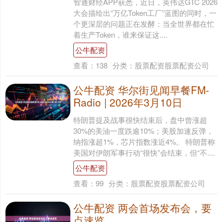
智通财经APP获悉，近日，英伟达GTC 2026
大会描绘出“万亿Token工厂”蓝图的同时，一
个更深层的问题正在发酵：当全世界都在忙
着生产Token，谁来保证这....
公牛配资
查看：
138
分类：
股票配资股票配资公司
公牛配资 华尔街见闻早餐FM-
Radio | 2026年3月10日
特朗普提及战事很快结束后，盘中曾涨超
30%的美油一度跌逾10%；美股加速反弹，
纳指涨超1%，芯片指数涨近4%。 特朗普称
美国对伊朗军事行动“很快”会结束，但“不....
公牛配资
查看：
99
分类：
股票配资股票配资公司
公牛配资 两会首场发布会，要
点速览