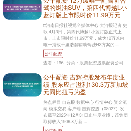
驾的燃油SUV，第四代博越L小
蓝灯版上市限时价11.99万元
□河南日报社视觉全媒体中心·大河报记者 史
歌 4月3日，第四代博越L小蓝灯版正式上
市，上市限时价11.99万元，成为12万以内
唯一搭载千里浩瀚辅助驾驶H3方案的....
公牛配资
查看：
166
分类：
股票配资股票配资公司
公牛配资 吉辉控股发布年度业
绩 股东应占溢利130.3万新加坡
元同比扭亏为盈
热点栏目 自选股 数据中心 行情中心 资金流
向 模拟交易 客户端 吉辉控股（08027）发
布截至2025年12月31日止年度业绩，该集团
取得收入1906.8万新....
公牛配资