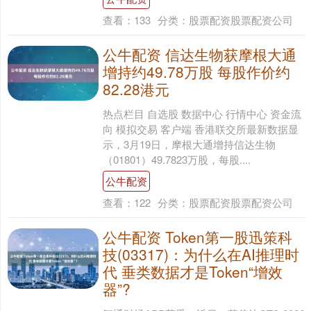
查看：
133
分类：
股票配资股票配资公司
公牛配资 信达生物获摩根大通
增持约49.78万股 每股作价约
82.28港元
热点栏目 自选股 数据中心 行情中心 资金流
向 模拟交易 客户端 香港联交所最新数据显
示，3月19日，摩根大通增持信达生物
（01801）49.7823万股，每股....
公牛配资
查看：
122
分类：
股票配资股票配资公司
公牛配资 Token第一股迅策科
技(03317)：为什么在AI推理时
代 垂类数据才是Token“增效
器”?