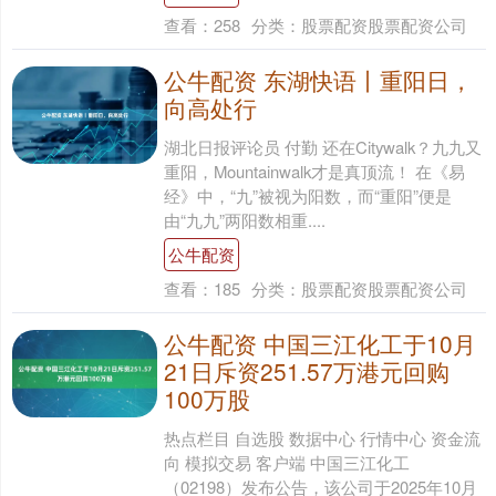
查看：
258
分类：
股票配资股票配资公司
公牛配资 东湖快语丨重阳日，
向高处行
湖北日报评论员 付勤 还在Citywalk？九九又
重阳，Mountainwalk才是真顶流！ 在《易
经》中，“九”被视为阳数，而“重阳”便是
由“九九”两阳数相重....
公牛配资
查看：
185
分类：
股票配资股票配资公司
公牛配资 中国三江化工于10月
21日斥资251.57万港元回购
100万股
热点栏目 自选股 数据中心 行情中心 资金流
向 模拟交易 客户端 中国三江化工
（02198）发布公告，该公司于2025年10月