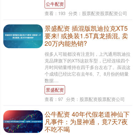
公牛配资
查看：
193
分类：
股票配资股票配资公司
景盛配资 插混版凯迪拉克XT5
要来! 或换装1.5T真龙插混, 卖
20万内能热销?
很多人可能都没有注意到，上汽通用凯迪拉
克品牌旗下的XT5这款车型，已经连续四个
月时间销量维持在四千多台左右了。虽说这
个成绩已经比它在去年6、7、8月份的销量
数据....
景盛配资
查看：
97
分类：
股票配资股票配资公司
公牛配资 40年代假老道神仙下
凡事件：为显神通，竟7天7夜
不吃不喝