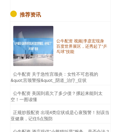
推荐资讯
公牛配资 视频|李彦宏现身
百度世界展区，还秀起了“乒
乓球”技能
​公牛配资 关于急性宫颈炎：女性不可忽视的
&quot;宫颈警报&quot;_阴道_治疗_症状
​公牛配资 美国到底欠了多少债？摞起来能到太
空！一图读懂
​正规炒股配资 出现4类症状或是心衰预警！别误当
亚健康，记住5点预防
​公牛配资 酒店提供“小熊猫叫早”服务，是否合法？