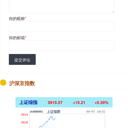
你的昵称
*
你的邮箱
*
提交评论
沪深京指数
上证综指
3915.57
+15.21
+0.39%