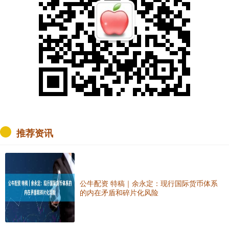
推荐资讯
公牛配资 特稿｜余永定：现行国际货币体系
的内在矛盾和碎片化风险