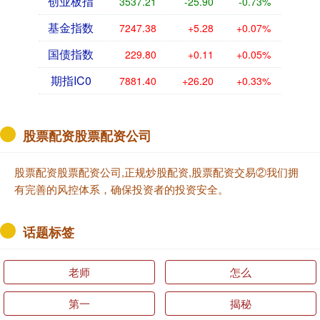
创业板指
3537.21
-25.90
-0.73%
基金指数
7247.38
+5.28
+0.07%
国债指数
229.80
+0.11
+0.05%
期指IC0
7881.40
+26.20
+0.33%
股票配资股票配资公司
股票配资股票配资公司,正规炒股配资,股票配资交易②我们拥
有完善的风控体系，确保投资者的投资安全。
话题标签
老师
怎么
第一
揭秘