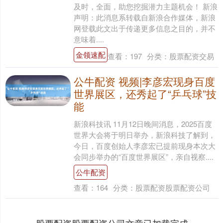
及时，全面，助您挖掘潜力主题机会！ 新浪
声明：此消息系转载自新浪合作媒体，新浪
网登载此文出于传递更多信息之目的，并不
意味着....
金领速配
查看：
197
分类：
股票配资交易
公牛配资 视频|李彦宏现身百度
世界展区，还秀起了“乒乓球”技
能
新浪科技讯 11月12日晚间消息，2025百度
世界大会将于明日举办，新浪科技了解到，
今日，百度创始人李彦宏已提前现身本次大
会同步举办的“百度世界展区”，亲自视察....
公牛配资
查看：
164
分类：
股票配资股票配资公司