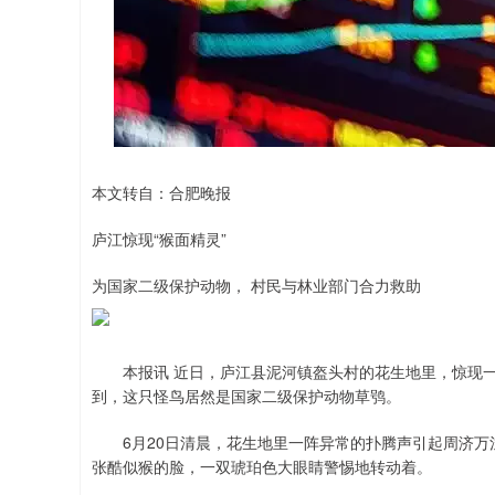
本文转自：合肥晚报
庐江惊现“猴面精灵”
为国家二级保护动物， 村民与林业部门合力救助
本报讯 近日，庐江县泥河镇盔头村的花生地里，惊现一只
到，这只怪鸟居然是国家二级保护动物草鸮。
6月20日清晨，花生地里一阵异常的扑腾声引起周济万注
张酷似猴的脸，一双琥珀色大眼睛警惕地转动着。