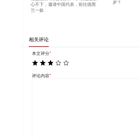
岁？
心不下，邀请中国代表，前往德黑
兰一叙
相关评论
本文评分
*
评论内容
*