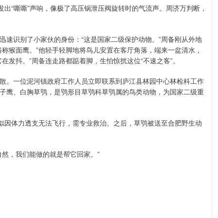
出“嘶嘶”声响，像极了高压锅泄压阀旋转时的气流声。周济万判断，
速识别了小家伙的身份：“这是国家二级保护动物。”周备刚从外地
俗称猴面鹰。”他轻手轻脚地将鸟儿安置在客厅角落，端来一盆清水，
在发抖。”周备连走路都踮着脚，生怕惊扰这位“不速之客”。
。一位泥河镇政府工作人员立即联系到庐江县林园中心林检科工作
子鹰、白胸草鸮，是鸮形目草鸮科草鸮属的鸟类动物，为国家二级重
似因体力透支无法飞行，需专业救治。之后，草鸮被送至合肥野生动
然，我们能做的就是帮它回家。”