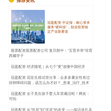
推荐资讯
冠盈配资 中证报：耐心资本
服务“硬科技”，创业投资锚
定产业新赛道
​股票配资股票配资公司 复旦附中：“五育并举”培育
西藏学子
​冠盈配资 经济随笔｜从七个“更”读懂中国经济
​冠盈配资 花笙生殖试管分享：众多多囊女性有过
排卵障碍问题，该怎么办才好？_患者_治疗_技术
​冠盈配资 女子竟在孩子婴儿车里藏活蛇！网友：
可怕
​冠盈配资 从“忧居”到“优居”的改变 ——探访洛扎县