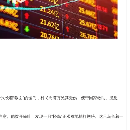
长着“猴面”的怪鸟，村民周济万见其受伤，便带回家救助。没想
意。他拨开绿叶，发现一只“怪鸟”正艰难地拍打翅膀。这只鸟长着一