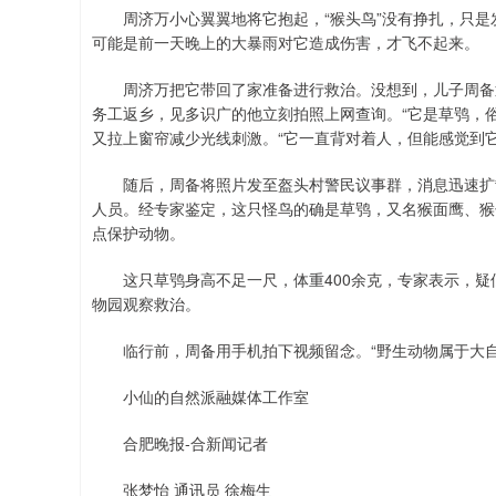
周济万小心翼翼地将它抱起，“猴头鸟”没有挣扎，只是发
可能是前一天晚上的大暴雨对它造成伤害，才飞不起来。
周济万把它带回了家准备进行救治。没想到，儿子周备迅
务工返乡，见多识广的他立刻拍照上网查询。“它是草鸮，
又拉上窗帘减少光线刺激。“它一直背对着人，但能感觉到它
随后，周备将照片发至盔头村警民议事群，消息迅速扩散
人员。经专家鉴定，这只怪鸟的确是草鸮，又名猴面鹰、猴
点保护动物。
这只草鸮身高不足一尺，体重400余克，专家表示，疑
物园观察救治。
临行前，周备用手机拍下视频留念。“野生动物属于大自
小仙的自然派融媒体工作室
合肥晚报-合新闻记者
张梦怡 通讯员 徐梅生