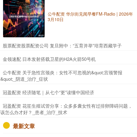
公牛配资 华尔街见闻早餐FM-Radio | 2026年
3月10日
​股票配资股票配资公司 复旦附中：“五育并举”培育西藏学子
​金领速配 日本发射搭载卫星的H2A火箭50号机
​公牛配资 关于急性宫颈炎：女性不可忽视的&quot;宫颈警报
&quot;_阴道_治疗_症状
​冠盈配资 经济随笔｜从七个“更”读懂中国经济
​冠盈配资 花笙生殖试管分享：众多多囊女性有过排卵障碍问题，
该怎么办才好？_患者_治疗_技术
最新文章