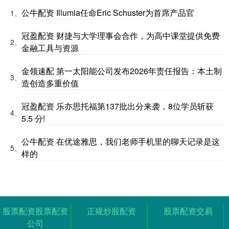
公牛配资 Illumia任命Eric Schuster为首席产品官
1、
冠盈配资 财捷与大学理事会合作，为高中课堂提供免费
2、
金融工具与资源
金领速配 第一太阳能公司发布2026年责任报告：本土制
3、
造创造多重价值
冠盈配资 乐亦思托福第137批出分来袭，8位学员斩获
4、
5.5 分!
公牛配资 在优途雅思，我们老师手机里的聊天记录是这
5、
样的
股票配资股票配资
正规炒股配资
股票配资交易
公司