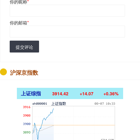
你的昵称
*
你的邮箱
*
提交评论
沪深京指数
上证综指
3914.42
+14.07
+0.36%