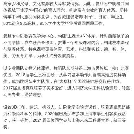
离家乡和父母、文化差异较大等客观情况。为此，复旦附中明确共同
体视域下体现“中国心”的育人理念，构建富有实效的育人体系。坚持
铸牢中华民族共同体意识，为西藏建设培养“种子”。目前，毕业生
80%进入985高校，95%学生大学毕业后返回西藏工作。
复旦附中以教育教学为中心，构建“主课堂+N”体系。针对西藏孩子的
不同学情，成立联合备课组，贯通三个年级课程内容，构建校本课程
与培养体系。特色课程覆盖体育、艺术、科技和实践，德、智、体、
美、劳五育并举，为学生终身发展奠基。
以专业团队支撑艺体课程。舞蹈队长期获得上海市民族班（校）比赛
优胜。2018届学生贡秋曲珍，从学习基本动作到自编高难度花样动
作，成为跳绳队主力队员，在“大华杯”全国跳绳锦标赛取得佳绩。
2017届旦增克珠培养了美术爱好，进入同济大学工科试验班后，转至
动画专业，逐梦理想。
设置3D打印、建筑、机器人、进阶化学实验等课程，培养逻辑思辨能
力和崇尚科学的精神。2020届巴桑罗布参加上海市学生创客实践活
动，获一等奖。2021届四位同学参加上海未来工程师大赛，获三等
奖。