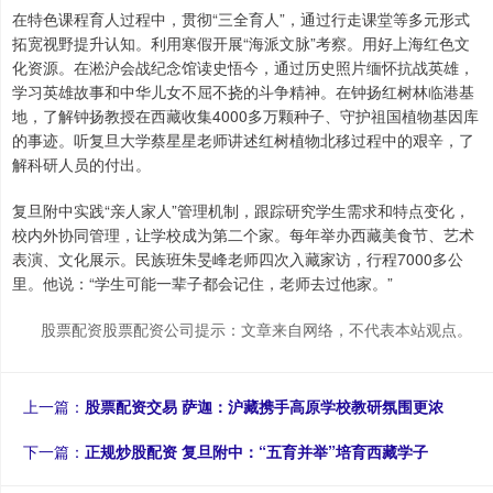
在特色课程育人过程中，贯彻“三全育人”，通过行走课堂等多元形式
拓宽视野提升认知。利用寒假开展“海派文脉”考察。用好上海红色文
化资源。在淞沪会战纪念馆读史悟今，通过历史照片缅怀抗战英雄，
学习英雄故事和中华儿女不屈不挠的斗争精神。在钟扬红树林临港基
地，了解钟扬教授在西藏收集4000多万颗种子、守护祖国植物基因库
的事迹。听复旦大学蔡星星老师讲述红树植物北移过程中的艰辛，了
解科研人员的付出。
复旦附中实践“亲人家人”管理机制，跟踪研究学生需求和特点变化，
校内外协同管理，让学校成为第二个家。每年举办西藏美食节、艺术
表演、文化展示。民族班朱旻峰老师四次入藏家访，行程7000多公
里。他说：“学生可能一辈子都会记住，老师去过他家。”
股票配资股票配资公司提示：文章来自网络，不代表本站观点。
上一篇：
股票配资交易 萨迦：沪藏携手高原学校教研氛围更浓
下一篇：
正规炒股配资 复旦附中：“五育并举”培育西藏学子