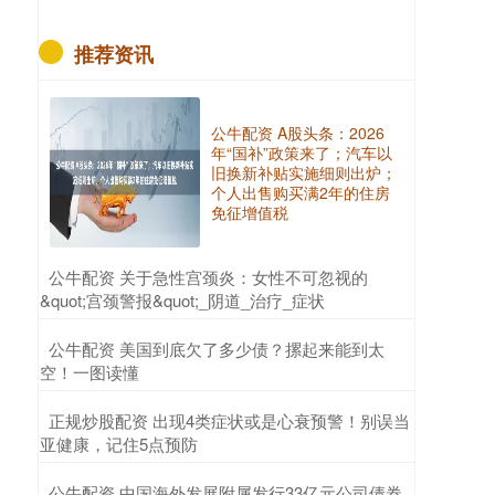
推荐资讯
公牛配资 A股头条：2026
年“国补”政策来了；汽车以
旧换新补贴实施细则出炉；
个人出售购买满2年的住房
免征增值税
​公牛配资 关于急性宫颈炎：女性不可忽视的
&quot;宫颈警报&quot;_阴道_治疗_症状
​公牛配资 美国到底欠了多少债？摞起来能到太
空！一图读懂
​正规炒股配资 出现4类症状或是心衰预警！别误当
亚健康，记住5点预防
​公牛配资 中国海外发展附属发行33亿元公司债券