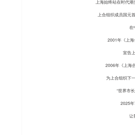
上海始终站在时代潮
上合组织成员国元
在
2001年《上
宣告
2006年《上
为上合组织下
“世界市长
2025
让