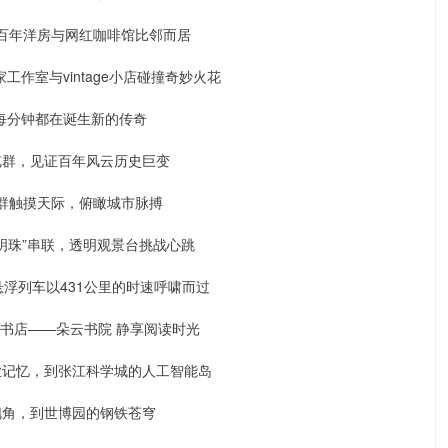
百年洋房与网红咖啡馆比邻而居
作室与vintage小店碰撞奇妙火花
，每分钟都在诞生新的传奇
览群，见证百年风云历史巨变
群触摸天际，俯瞰城市脉搏
“明珠”串联，透明观景台挑战心跳
浮列车以431公里的时速呼啸而过
书店——朵云书院 静享阅读时光
业记忆，到张江科学城的人工智能岛
翘角，到世博园的钢铁苍穹