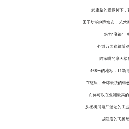
武康路的梧桐树下，
田子坊的创意集市，艺术家工
魅力“魔都”
外滩万国建筑博
陆家嘴的摩天楼
468米的地标，11颗
在这里，全球最快的磁悬
而你可以在亚洲最高的
从杨树浦电厂遗址的工
城隍庙的飞檐