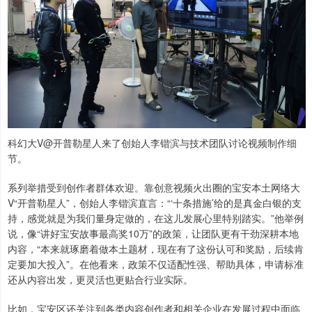
科幻大V@开普勒星人来了创始人李锴滨与技术团队讨论视频制作细
节。
系列举措受到创作者群体欢迎。靠创意视频火出圈的宝安本土网络大
V“开普勒星人”，创始人李锴滨直言：“‘十条措施’给的是真金白银的支
持，感觉就是为我们量身定做的，在这儿发展心里特别踏实。”他举例
说，像“讲好宝安故事最高奖10万”的政策，让团队更有干劲深耕本地
内容，“本来就琢磨着做本土题材，现在有了这份认可和奖励，后续肯
定要加大投入”。在他看来，政策不仅适配性强、帮助具体，申请标准
还从内容出发，更灵活也更贴合行业实际。
比如，宝安区还关注到各类内容创作者和相关企业在发展过程中面临