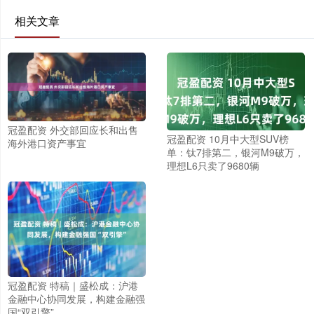
相关文章
冠盈配资 外交部回应长和出售
冠盈配资 10月中大型SUV榜
海外港口资产事宜
单：钛7排第二，银河M9破万，
理想L6只卖了9680辆
冠盈配资 特稿｜盛松成：沪港
金融中心协同发展，构建金融强
国“双引擎”