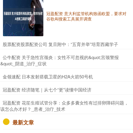
冠盈配资 意大利监管机构致函欧盟，要求对
谷歌AI搜索工具展开调查
​股票配资股票配资公司 复旦附中：“五育并举”培育西藏学子
​公牛配资 关于急性宫颈炎：女性不可忽视的&quot;宫颈警报
&quot;_阴道_治疗_症状
​金领速配 日本发射搭载卫星的H2A火箭50号机
​冠盈配资 经济随笔｜从七个“更”读懂中国经济
​冠盈配资 花笙生殖试管分享：众多多囊女性有过排卵障碍问题，
该怎么办才好？_患者_治疗_技术
最新文章