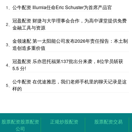
公牛配资 Illumia任命Eric Schuster为首席产品官
1、
冠盈配资 财捷与大学理事会合作，为高中课堂提供免费
2、
金融工具与资源
金领速配 第一太阳能公司发布2026年责任报告：本土制
3、
造创造多重价值
冠盈配资 乐亦思托福第137批出分来袭，8位学员斩获
4、
5.5 分!
公牛配资 在优途雅思，我们老师手机里的聊天记录是这
5、
样的
股票配资股票配资
正规炒股配资
股票配资交易
公司