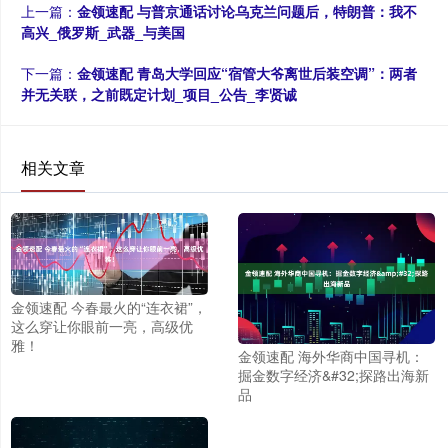
上一篇：
金领速配 与普京通话讨论乌克兰问题后，特朗普：我不
高兴_俄罗斯_武器_与美国
下一篇：
金领速配 青岛大学回应“宿管大爷离世后装空调”：两者
并无关联，之前既定计划_项目_公告_李贤诚
相关文章
金领速配 今春最火的“连衣裙”，
这么穿让你眼前一亮，高级优
雅！
金领速配 海外华商中国寻机：
掘金数字经济&#32;探路出海新
品