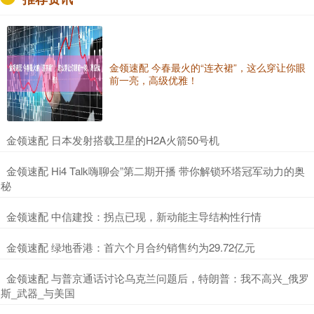
金领速配 今春最火的“连衣裙”，这么穿让你眼
前一亮，高级优雅！
​金领速配 日本发射搭载卫星的H2A火箭50号机
​金领速配 Hi4 Talk嗨聊会”第二期开播 带你解锁环塔冠军动力的奥
秘
​金领速配 中信建投：拐点已现，新动能主导结构性行情
​金领速配 绿地香港：首六个月合约销售约为29.72亿元
​金领速配 与普京通话讨论乌克兰问题后，特朗普：我不高兴_俄罗
斯_武器_与美国