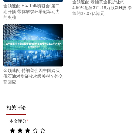
金领速配 老铺黄金拟折让约
金领速配 Hi4 Talk嗨聊会”第二
4.50%配售371.18万股新H股 净
期开播 带你解锁环塔冠军动力
筹约27.07亿港元
的奥秘
金领速配 特朗普会因中国购买
俄石油对华征收次级关税？外交
部回应
相关评论
本文评分
*