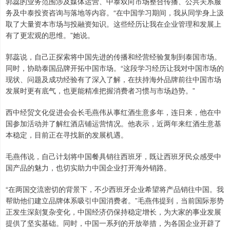
郭蕊的业务范围涉及媒体运营、中泰双向市场整合传播、公共关系服
务及中泰投资咨询与落地等内容。“在中国学习期间，我从同学身上汲
取了大量资本市场与投融资知识。这些经历让我在企业管理和发展上
有了更宏观的思维。”她说。
郭蕊说，自己正探索将中国先进的传播和经营经验复制到泰国市场。
同时，协助泰国品牌开拓中国市场。“这段学习经历让我对中国市场的
现状、问题及成功经验有了深入了解，在扶持海外品牌前往中国市场
发展时更有底气，也更能精准把握消费者习惯与市场趋势。”
西中经贸文化促进会会长毛燕伟从事红酒生意多年，连日来，他在中
国参加活动并了解红酒店铺运营情况。他表示，近两年来红酒生意基
本稳定，目前正在寻找新的发展机遇。
毛燕伟说，自己计划将中国餐具销往西班牙，既让西班牙民众感受中
国产品的魅力，也切实助力中国企业打开海外销路。
“在两国交流密切的背景下，不少西班牙企业希望将产品销往中国。我
帮助他们建立品牌体系吸引中国消费者。”毛燕伟提到，当前国际形势
正发生深刻复杂变化，中国经济仍保持稳定增长，为大家的事业发展
提供了坚实基础。同时，中国一系列的开放举措，为各国企业开辟了