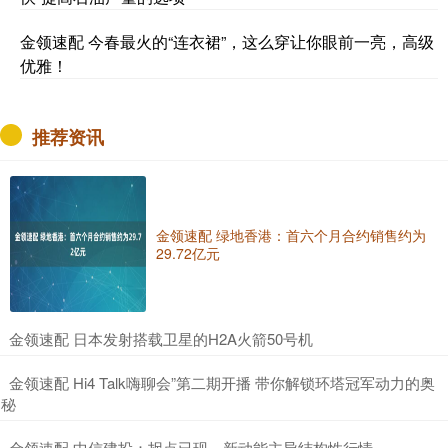
金领速配 今春最火的“连衣裙”，这么穿让你眼前一亮，高级
优雅！
推荐资讯
金领速配 绿地香港：首六个月合约销售约为
29.72亿元
​金领速配 日本发射搭载卫星的H2A火箭50号机
​金领速配 Hi4 Talk嗨聊会”第二期开播 带你解锁环塔冠军动力的奥
秘
​金领速配 中信建投：拐点已现，新动能主导结构性行情